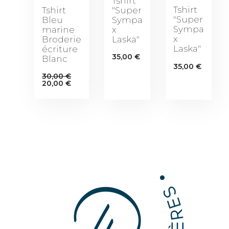
Tshirt
Tshirt
"Super
Tshirt
"Super
Sympa
Bleu
Sympa
x
marine
x
Laska"
Broderie
Laska"
écriture
35,00
€
Blanc
35,00
€
30,00
€
Le
Le
20,00
€
prix
prix
initial
actuel
était :
est :
30,00 €.
20,00 €.