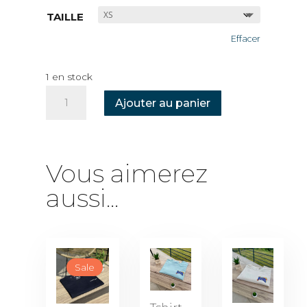
TAILLE
Effacer
1 en stock
QUANTITÉ
Ajouter au panier
DE
TSHIRT
NOIR
LOGO
Vous aimerez
BLANC
aussi...
Sale