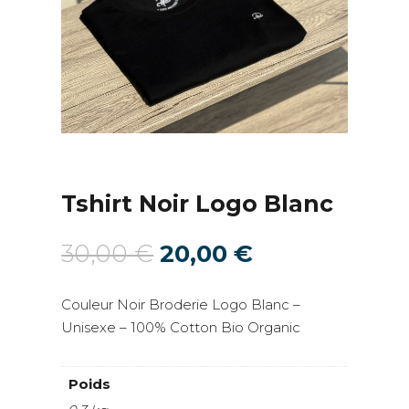
Tshirt Noir Logo Blanc
Le
Le
30,00
€
20,00
€
prix
prix
initial
actuel
Couleur Noir Broderie Logo Blanc –
était :
est :
Unisexe – 100% Cotton Bio Organic
30,00 €.
20,00 €.
Poids