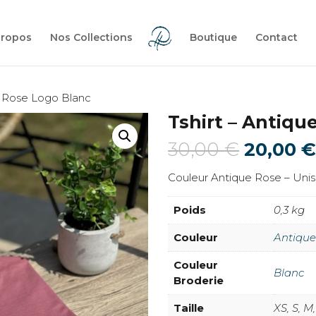
propos
Nos Collections
Boutique
Contact
ue Rose Logo Blanc
Tshirt – Antiqu
Le
30,00
€
20,00
prix
Couleur Antique Rose – Uni
initial
était :
Poids
0,3 kg
30,00 €
Couleur
Antique
Couleur
Blanc
Broderie
Taille
XS, S, M,