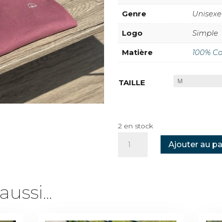
Genre
Unisexe
Logo
Simple
Matière
100% Co
TAILLE
2 en stock
QUANTITÉ
Ajouter au pa
DE
TSHIRT
-
ussi...
ANTIQUE
ROSE
LOGO