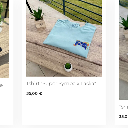
BLANC
Tshirt "Super Sympa x Laska"
ie
35,00
€
Tsh
35,