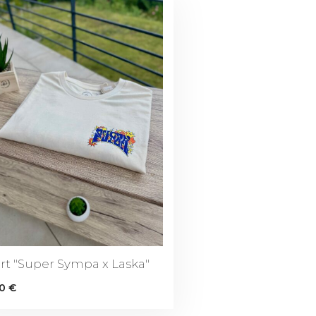
irt "Super Sympa x Laska"
00
€