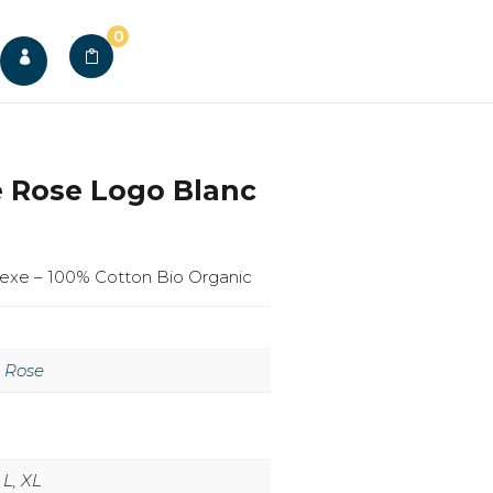
0

e Rose Logo Blanc
Le
€
prix
sexe – 100% Cotton Bio Organic
actuel
est :
.
20,00 €.
 Rose
 L, XL