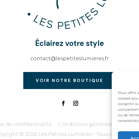
Éclairez votre style
contact@lespetiteslumieres.fr
VOIR NOTRE BOUTIQUE
Pour offrir 
cookies pour
consentir à 
comportement
ou de retire
caractéristi
ue de confidentialité
Conditions générales de vente
yright © 2026 Les Petites Lumières - Tous droits réser
Acc