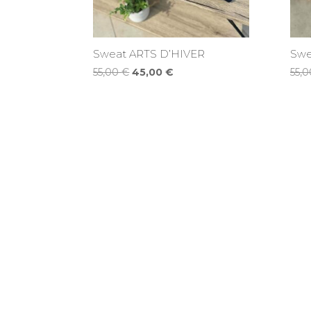
Sweat ARTS D’HIVER
Swe
Le
Le
55,00
€
45,00
€
55,
prix
prix
initial
actuel
était :
est :
55,00 €.
45,00 €.