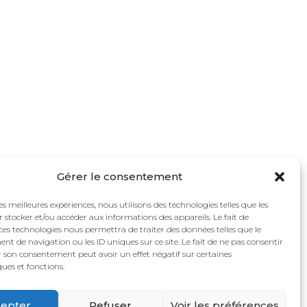
Gérer le consentement
les meilleures expériences, nous utilisons des technologies telles que les
 stocker et/ou accéder aux informations des appareils. Le fait de
ces technologies nous permettra de traiter des données telles que le
 de navigation ou les ID uniques sur ce site. Le fait de ne pas consentir
r son consentement peut avoir un effet négatif sur certaines
ques et fonctions.
s
Politique de cookies (UE)
vés.
epter
Refuser
Voir les préférences